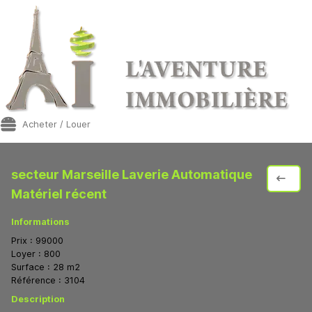
Acheter / Louer
secteur Marseille Laverie Automatique
Matériel récent
Informations
Prix :
99000
Loyer :
800
Surface :
28
m2
Référence :
3104
Description