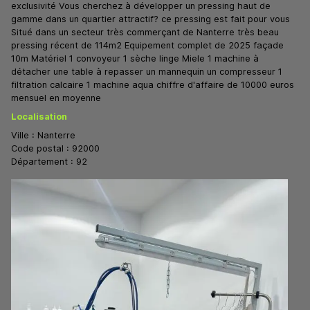
exclusivité Vous cherchez à développer un pressing haut de
gamme dans un quartier attractif? ce pressing est fait pour vous
Situé dans un secteur très commerçant de Nanterre très beau
pressing récent de 114m2 Equipement complet de 2025 façade
10m Matériel 1 convoyeur 1 sèche linge Miele 1 machine à
détacher une table à repasser un mannequin un compresseur 1
filtration calcaire 1 machine aqua chiffre d'affaire de 10000 euros
mensuel en moyenne
Localisation
Ville :
Nanterre
Code postal :
92000
Département :
92