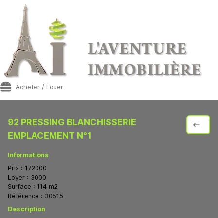
Acheter / Louer
92 PRESSING BLANCHISSERIE
EMPLACEMENT N°1
Informations
Prix :
172000
Loyer :
3000
Surface :
114
m2
Référence :
30515
Description